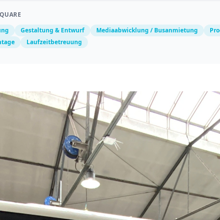
SQUARE
ung
Gestaltung & Entwurf
Mediaabwicklung / Busanmietung
Pro
ntage
Laufzeitbetreuung