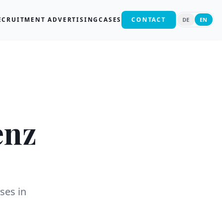
ECRUITMENT ADVERTISING
CASES
CONTACT
DE
EN
enz
ses in