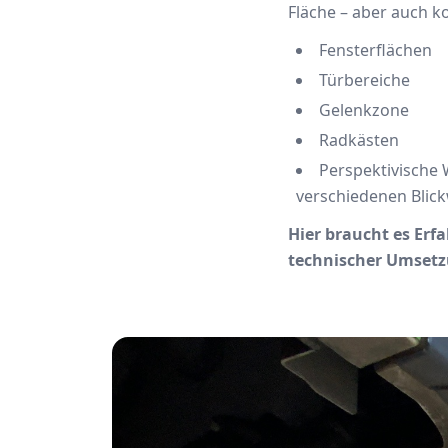
Fläche – aber auch 
Fensterflächen
Türbereiche
Gelenkzone
Radkästen
Perspektivische
verschiedenen Blic
Hier braucht es Erf
technischer Umsetz