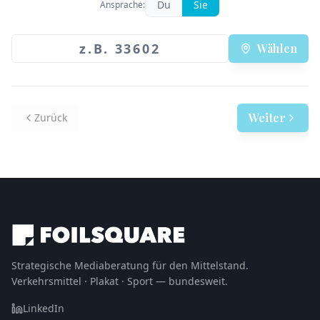
Du
Sie
Ansprache:
Wählen
Weiter
Zurück
Strategische Mediaberatung für den Mittelstand.
Verkehrsmittel · Plakat · Sport — bundesweit.
LinkedIn