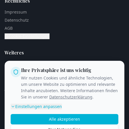
Rechtliches
Impressum
Datenschutz
AGB
Cookie-Einstellungen
Weiteres
Cases / Referenzen
Ihre Privatsphäre ist uns wichtig
Blog
Wir nutzen Cookies und ähnliche Technologien,
Personalwerbung
um unsere Website zu optimieren und relevante
Jobs & Karriere
Inhalte anzubieten. Weitere Informationen finden
Sie in unserer
Datenschutzerklärung
.
Einstellungen anpassen
© 2026 Foilsquare Group. Alle Rechte vorbehalten.
Alle akzeptieren
Ein Service der Foilsquare Group GmbH.