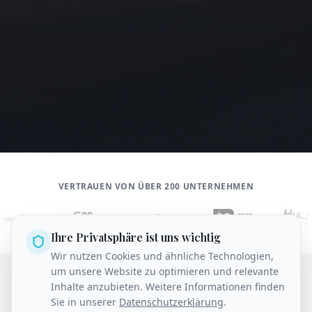
VERTRAUEN VON ÜBER 200 UNTERNEHMEN
Ihre Privatsphäre ist uns wichtig
Wir nutzen Cookies und ähnliche Technologien,
um unsere Website zu optimieren und relevante
Inhalte anzubieten. Weitere Informationen finden
Das erfahren Sie aus dem
Sie in unserer
Datenschutzerklärung
.