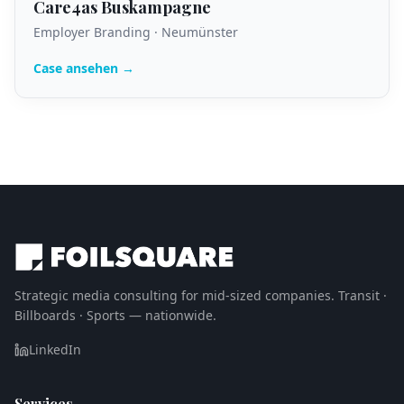
Care4as Buskampagne
Employer Branding · Neumünster
Case ansehen →
Strategic media consulting for mid-sized companies. Transit ·
Billboards · Sports — nationwide.
LinkedIn
Services