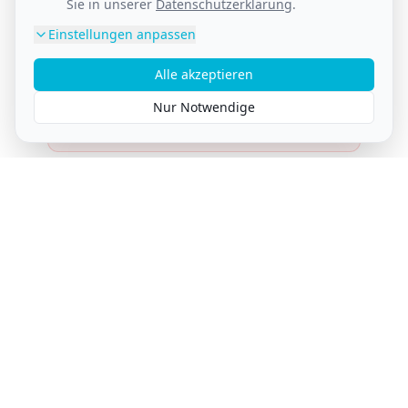
Sie in unserer
Datenschutzerklärung
.
Einstellungen anpassen
Telefonnummern unlesbar
Alle akzeptieren
Nur Notwendige
Flächen ungenutzt
Fahrzeug verschenkt Werbepotenzial
Was Sie aus dem Check mitnehmen
Keine vagen Tipps – sondern eine klare Bewertung
Ihrer Fahrzeugwerbung mit konkretem
Handlungsplan.